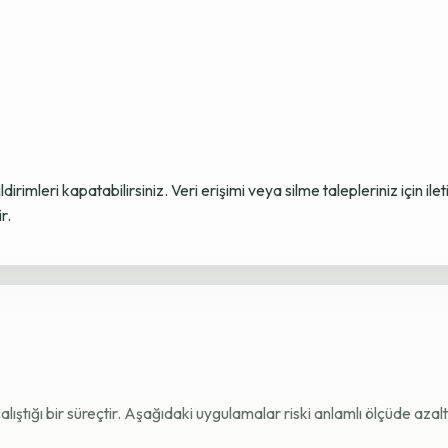
ildirimleri kapatabilirsiniz. Veri erişimi veya silme talepleriniz için i
r.
e çalıştığı bir süreçtir. Aşağıdaki uygulamalar riski anlamlı ölçüde azaltı