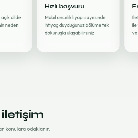
Hızlı başvuru
Er
 açık dilde
Mobil öncelikli yapı sayesinde
İl
inin neden
ihtiyaç duyduğunuz bölüme tek
ile
dokunuşla ulaşabilirsiniz.
ve 
 iletişim
an konulara odaklanır.