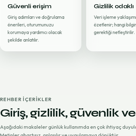
Güvenli erişim
Gizlilik odaklı
Giriş adımları ve doğrulama
Veri işleme yaklaşımı
önerileri, oturumunuzu
özetlenir; hangi bilg
korumaya yardımcı olacak
gerektiği netleştirilir.
şekilde anlatılır.
REHBER IÇERIKLER
Giriş, gizlilik, güvenlik ve
Aşağıdaki makaleler günlük kullanımda en çok ihtiyaç duyul
Metinler abartısız, anlaşılır ve uygulamaya dönüktür.