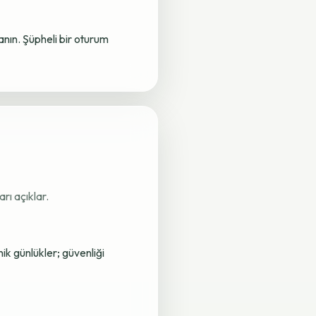
lanın. Şüpheli bir oturum
rı açıklar.
nik günlükler; güvenliği