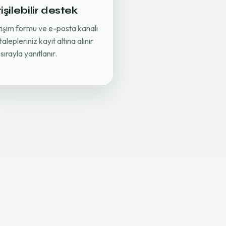
işilebilir destek
etişim formu ve e-posta kanalı
 talepleriniz kayıt altına alınır
sırayla yanıtlanır.