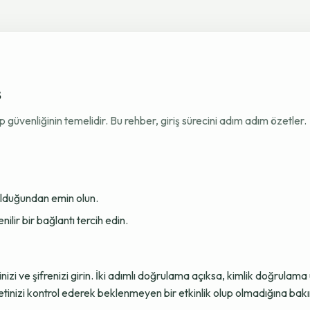
ş
venliğinin temelidir. Bu rehber, giriş sürecini adım adım özetler.
 olduğundan emin olun.
ir bir bağlantı tercih edin.
sinizi ve şifrenizi girin. İki adımlı doğrulama açıksa, kimlik doğru
tinizi kontrol ederek beklenmeyen bir etkinlik olup olmadığına bakı