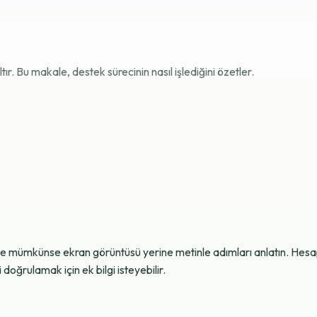
r. Bu makale, destek sürecinin nasıl işlediğini özetler.
ve mümkünse ekran görüntüsü yerine metinle adımları anlatın. Hesap g
oğrulamak için ek bilgi isteyebilir.