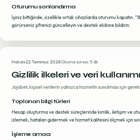
Oturumu sonlandırma
İşiniz bittiğinde, özellikle ortak cihazlarda oturumu kapatın. “
görürseniz şifrenizi güncelleyin ve destek ekibine bildirin.
Makale
22 Temmuz 2026
Okuma süresi: 5 dk
Gizlilik ilkeleri ve veri kullanım
Jojobet, kişisel verilerin yalnızca hizmetin sunulması için ger
Toplanan bilgi türleri
Hesap oluşturma ve destek süreçlerinde kimlik, iletişim ve oturum
izlemek, hataları gidermek ve hizmet kalitesini ölçmek için sınırl
İşleme amacı