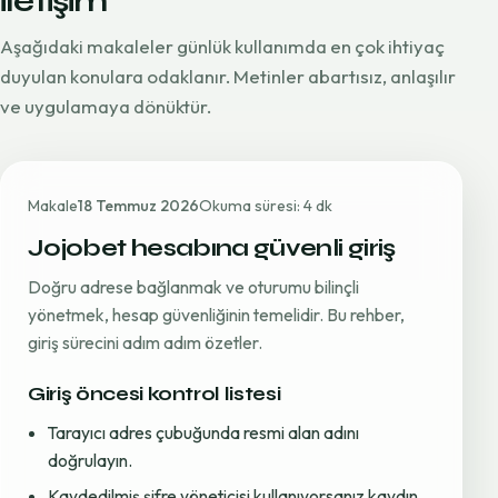
iletişim
Aşağıdaki makaleler günlük kullanımda en çok ihtiyaç
duyulan konulara odaklanır. Metinler abartısız, anlaşılır
ve uygulamaya dönüktür.
Makale
18 Temmuz 2026
Okuma süresi: 4 dk
Jojobet hesabına güvenli giriş
Doğru adrese bağlanmak ve oturumu bilinçli
yönetmek, hesap güvenliğinin temelidir. Bu rehber,
giriş sürecini adım adım özetler.
Giriş öncesi kontrol listesi
Tarayıcı adres çubuğunda resmi alan adını
doğrulayın.
Kaydedilmiş şifre yöneticisi kullanıyorsanız kaydın