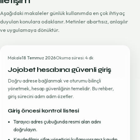
iletişim
Aşağıdaki makaleler günlük kullanımda en çok ihtiyaç
duyulan konulara odaklanır. Metinler abartısız, anlaşılır
ve uygulamaya dönüktür.
Makale
18 Temmuz 2026
Okuma süresi: 4 dk
Jojobet hesabına güvenli giriş
Doğru adrese bağlanmak ve oturumu bilinçli
yönetmek, hesap güvenliğinin temelidir. Bu rehber,
giriş sürecini adım adım özetler.
Giriş öncesi kontrol listesi
Tarayıcı adres çubuğunda resmi alan adını
doğrulayın.
Kaydedilmiş şifre yöneticisi kullanıyorsanız kaydın