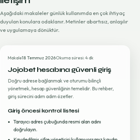
iletişim
Aşağıdaki makaleler günlük kullanımda en çok ihtiyaç
duyulan konulara odaklanır. Metinler abartısız, anlaşılır
ve uygulamaya dönüktür.
Makale
18 Temmuz 2026
Okuma süresi: 4 dk
Jojobet hesabına güvenli giriş
Doğru adrese bağlanmak ve oturumu bilinçli
yönetmek, hesap güvenliğinin temelidir. Bu rehber,
giriş sürecini adım adım özetler.
Giriş öncesi kontrol listesi
Tarayıcı adres çubuğunda resmi alan adını
doğrulayın.
Kaydedilmiş şifre yöneticisi kullanıyorsanız kaydın