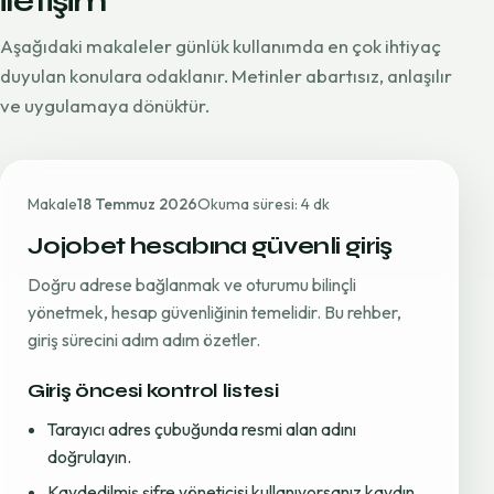
iletişim
Aşağıdaki makaleler günlük kullanımda en çok ihtiyaç
duyulan konulara odaklanır. Metinler abartısız, anlaşılır
ve uygulamaya dönüktür.
Makale
18 Temmuz 2026
Okuma süresi: 4 dk
Jojobet hesabına güvenli giriş
Doğru adrese bağlanmak ve oturumu bilinçli
yönetmek, hesap güvenliğinin temelidir. Bu rehber,
giriş sürecini adım adım özetler.
Giriş öncesi kontrol listesi
Tarayıcı adres çubuğunda resmi alan adını
doğrulayın.
Kaydedilmiş şifre yöneticisi kullanıyorsanız kaydın