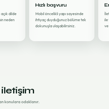
Hızlı başvuru
Er
 açık dilde
Mobil öncelikli yapı sayesinde
İl
inin neden
ihtiyaç duyduğunuz bölüme tek
ile
dokunuşla ulaşabilirsiniz.
ve 
 iletişim
an konulara odaklanır.