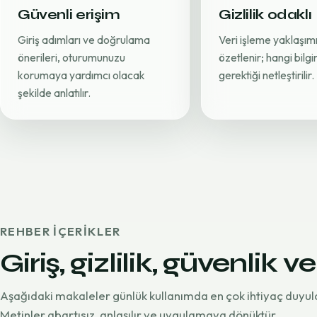
Güvenli erişim
Gizlilik odaklı
Giriş adımları ve doğrulama
Veri işleme yaklaşımı
önerileri, oturumunuzu
özetlenir; hangi bilg
korumaya yardımcı olacak
gerektiği netleştirilir.
şekilde anlatılır.
REHBER IÇERIKLER
Giriş, gizlilik, güvenlik ve
Aşağıdaki makaleler günlük kullanımda en çok ihtiyaç duyul
Metinler abartısız, anlaşılır ve uygulamaya dönüktür.