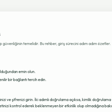
ş
venliğinin temelidir. Bu rehber, giriş sürecini adım adım özetler.
 olduğundan emin olun.
ir bir bağlantı tercih edin.
sinizi ve şifrenizi girin. İki adımlı doğrulama açıksa, kimlik doğru
tinizi kontrol ederek beklenmeyen bir etkinlik olup olmadığına bakı