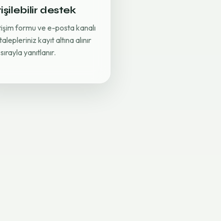
işilebilir destek
etişim formu ve e-posta kanalı
 talepleriniz kayıt altına alınır
sırayla yanıtlanır.