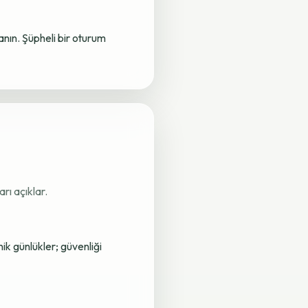
lanın. Şüpheli bir oturum
rı açıklar.
nik günlükler; güvenliği