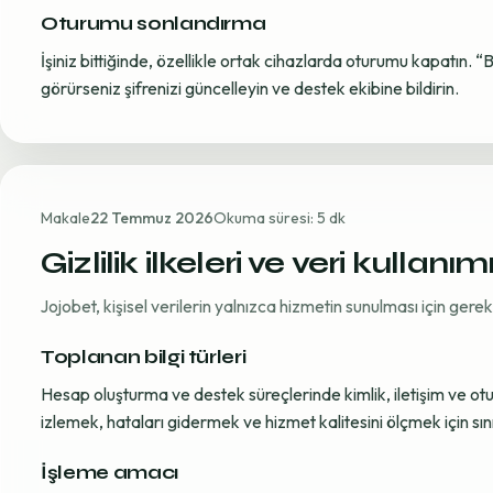
Oturumu sonlandırma
İşiniz bittiğinde, özellikle ortak cihazlarda oturumu kapatın. “
görürseniz şifrenizi güncelleyin ve destek ekibine bildirin.
Makale
22 Temmuz 2026
Okuma süresi: 5 dk
Gizlilik ilkeleri ve veri kullanım
Jojobet, kişisel verilerin yalnızca hizmetin sunulması için ger
Toplanan bilgi türleri
Hesap oluşturma ve destek süreçlerinde kimlik, iletişim ve oturum
izlemek, hataları gidermek ve hizmet kalitesini ölçmek için sınırl
İşleme amacı