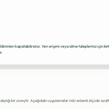
ildirimleri kapatabilirsiniz. Veri erişimi veya silme talepleriniz için i
r.
e çalıştığı bir süreçtir. Aşağıdaki uygulamalar riski anlamlı ölçüde azaltı