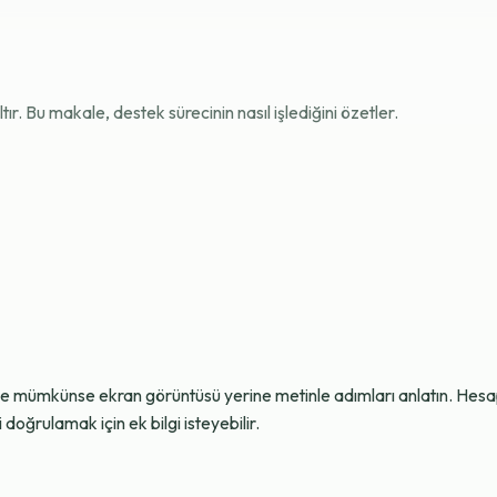
r. Bu makale, destek sürecinin nasıl işlediğini özetler.
ve mümkünse ekran görüntüsü yerine metinle adımları anlatın. Hesap g
oğrulamak için ek bilgi isteyebilir.