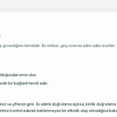
ş
venliğinin temelidir. Bu rehber, giriş sürecini adım adım özetler.
 olduğundan emin olun.
ir bir bağlantı tercih edin.
sinizi ve şifrenizi girin. İki adımlı doğrulama açıksa, kimlik doğru
tinizi kontrol ederek beklenmeyen bir etkinlik olup olmadığına bakı