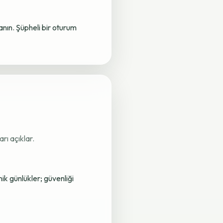
lanın. Şüpheli bir oturum
rı açıklar.
nik günlükler; güvenliği