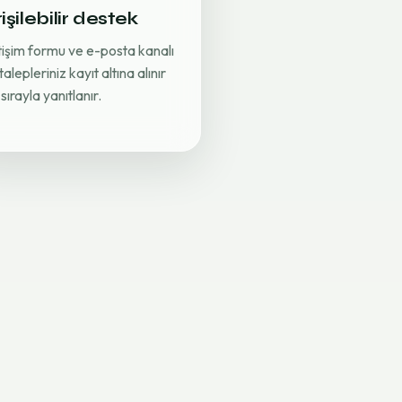
işilebilir destek
etişim formu ve e-posta kanalı
 talepleriniz kayıt altına alınır
sırayla yanıtlanır.