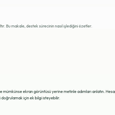
r. Bu makale, destek sürecinin nasıl işlediğini özetler.
ve mümkünse ekran görüntüsü yerine metinle adımları anlatın. Hesap g
oğrulamak için ek bilgi isteyebilir.