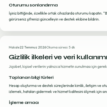
Oturumu sonlandırma
İşiniz bittiğinde, özellikle ortak cihazlarda oturumu kapatın. “
görürseniz şifrenizi güncelleyin ve destek ekibine bildirin.
Makale
22 Temmuz 2026
Okuma süresi: 5 dk
Gizlilik ilkeleri ve veri kullanım
Jojobet, kişisel verilerin yalnızca hizmetin sunulması için ger
Toplanan bilgi türleri
Hesap oluşturma ve destek süreçlerinde kimlik, iletişim ve oturum
izlemek, hataları gidermek ve hizmet kalitesini ölçmek için sınırl
İşleme amacı