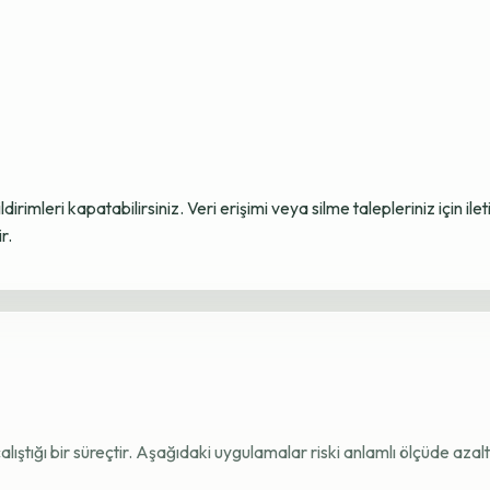
ildirimleri kapatabilirsiniz. Veri erişimi veya silme talepleriniz için i
r.
e çalıştığı bir süreçtir. Aşağıdaki uygulamalar riski anlamlı ölçüde azaltı