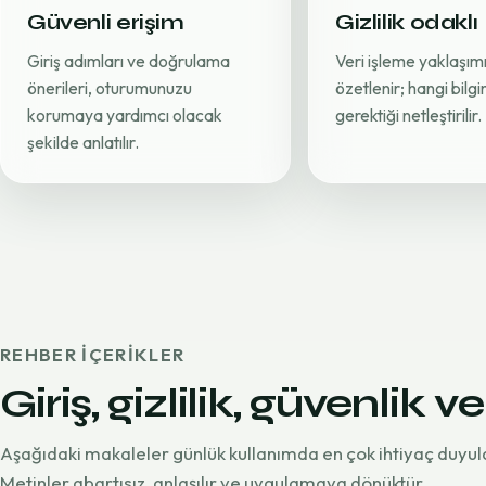
Güvenli erişim
Gizlilik odaklı
Giriş adımları ve doğrulama
Veri işleme yaklaşımı
önerileri, oturumunuzu
özetlenir; hangi bilg
korumaya yardımcı olacak
gerektiği netleştirilir.
şekilde anlatılır.
REHBER IÇERIKLER
Giriş, gizlilik, güvenlik ve
Aşağıdaki makaleler günlük kullanımda en çok ihtiyaç duyul
Metinler abartısız, anlaşılır ve uygulamaya dönüktür.