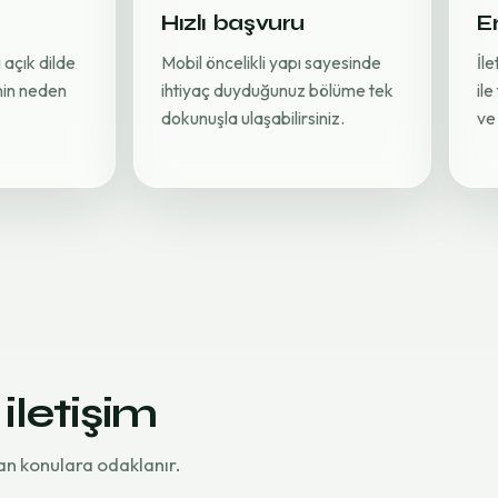
Hızlı başvuru
Er
 açık dilde
Mobil öncelikli yapı sayesinde
İl
inin neden
ihtiyaç duyduğunuz bölüme tek
ile
dokunuşla ulaşabilirsiniz.
ve 
 iletişim
an konulara odaklanır.