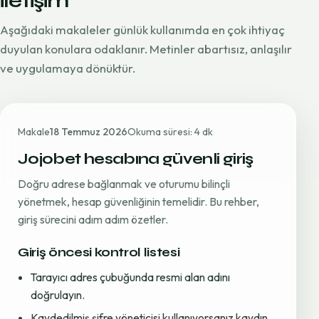
iletişim
Aşağıdaki makaleler günlük kullanımda en çok ihtiyaç
duyulan konulara odaklanır. Metinler abartısız, anlaşılır
ve uygulamaya dönüktür.
Makale
18 Temmuz 2026
Okuma süresi: 4 dk
Jojobet hesabına güvenli giriş
Doğru adrese bağlanmak ve oturumu bilinçli
yönetmek, hesap güvenliğinin temelidir. Bu rehber,
giriş sürecini adım adım özetler.
Giriş öncesi kontrol listesi
Tarayıcı adres çubuğunda resmi alan adını
doğrulayın.
Kaydedilmiş şifre yöneticisi kullanıyorsanız kaydın