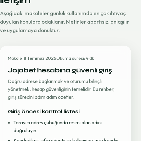
iletişim
Aşağıdaki makaleler günlük kullanımda en çok ihtiyaç
duyulan konulara odaklanır. Metinler abartısız, anlaşılır
ve uygulamaya dönüktür.
Makale
18 Temmuz 2026
Okuma süresi: 4 dk
Jojobet hesabına güvenli giriş
Doğru adrese bağlanmak ve oturumu bilinçli
yönetmek, hesap güvenliğinin temelidir. Bu rehber,
giriş sürecini adım adım özetler.
Giriş öncesi kontrol listesi
Tarayıcı adres çubuğunda resmi alan adını
doğrulayın.
Kaydedilmiş şifre yöneticisi kullanıyorsanız kaydın