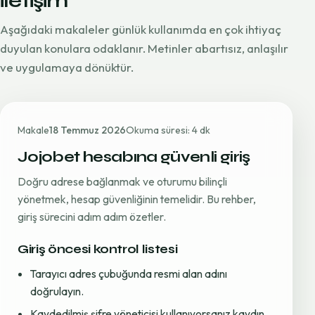
iletişim
Aşağıdaki makaleler günlük kullanımda en çok ihtiyaç
duyulan konulara odaklanır. Metinler abartısız, anlaşılır
ve uygulamaya dönüktür.
Makale
18 Temmuz 2026
Okuma süresi: 4 dk
Jojobet hesabına güvenli giriş
Doğru adrese bağlanmak ve oturumu bilinçli
yönetmek, hesap güvenliğinin temelidir. Bu rehber,
giriş sürecini adım adım özetler.
Giriş öncesi kontrol listesi
Tarayıcı adres çubuğunda resmi alan adını
doğrulayın.
Kaydedilmiş şifre yöneticisi kullanıyorsanız kaydın