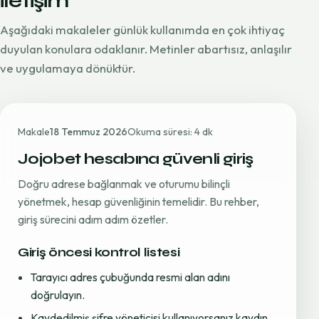
iletişim
Aşağıdaki makaleler günlük kullanımda en çok ihtiyaç
duyulan konulara odaklanır. Metinler abartısız, anlaşılır
ve uygulamaya dönüktür.
Makale
18 Temmuz 2026
Okuma süresi: 4 dk
Jojobet hesabına güvenli giriş
Doğru adrese bağlanmak ve oturumu bilinçli
yönetmek, hesap güvenliğinin temelidir. Bu rehber,
giriş sürecini adım adım özetler.
Giriş öncesi kontrol listesi
Tarayıcı adres çubuğunda resmi alan adını
doğrulayın.
Kaydedilmiş şifre yöneticisi kullanıyorsanız kaydın