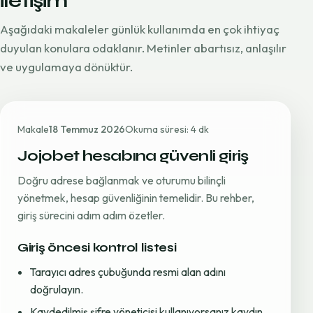
iletişim
Aşağıdaki makaleler günlük kullanımda en çok ihtiyaç
duyulan konulara odaklanır. Metinler abartısız, anlaşılır
ve uygulamaya dönüktür.
Makale
18 Temmuz 2026
Okuma süresi: 4 dk
Jojobet hesabına güvenli giriş
Doğru adrese bağlanmak ve oturumu bilinçli
yönetmek, hesap güvenliğinin temelidir. Bu rehber,
giriş sürecini adım adım özetler.
Giriş öncesi kontrol listesi
Tarayıcı adres çubuğunda resmi alan adını
doğrulayın.
Kaydedilmiş şifre yöneticisi kullanıyorsanız kaydın