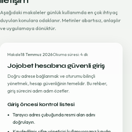
iletişim
Aşağıdaki makaleler günlük kullanımda en çok ihtiyaç
duyulan konulara odaklanır. Metinler abartısız, anlaşılır
ve uygulamaya dönüktür.
Makale
18 Temmuz 2026
Okuma süresi: 4 dk
Jojobet hesabına güvenli giriş
Doğru adrese bağlanmak ve oturumu bilinçli
yönetmek, hesap güvenliğinin temelidir. Bu rehber,
giriş sürecini adım adım özetler.
Giriş öncesi kontrol listesi
Tarayıcı adres çubuğunda resmi alan adını
doğrulayın.
Kaydedilmiş şifre yöneticisi kullanıyorsanız kaydın