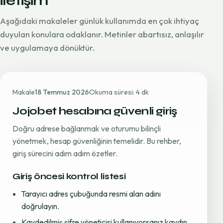
iletişim
Aşağıdaki makaleler günlük kullanımda en çok ihtiyaç
duyulan konulara odaklanır. Metinler abartısız, anlaşılır
ve uygulamaya dönüktür.
Makale
18 Temmuz 2026
Okuma süresi: 4 dk
Jojobet hesabına güvenli giriş
Doğru adrese bağlanmak ve oturumu bilinçli
yönetmek, hesap güvenliğinin temelidir. Bu rehber,
giriş sürecini adım adım özetler.
Giriş öncesi kontrol listesi
Tarayıcı adres çubuğunda resmi alan adını
doğrulayın.
Kaydedilmiş şifre yöneticisi kullanıyorsanız kaydın