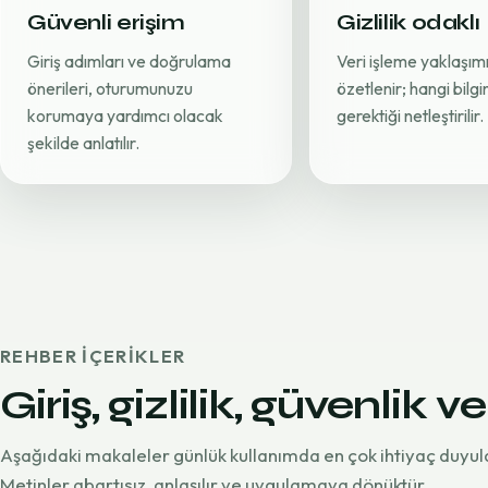
Güvenli erişim
Gizlilik odaklı
Giriş adımları ve doğrulama
Veri işleme yaklaşımı
önerileri, oturumunuzu
özetlenir; hangi bilg
korumaya yardımcı olacak
gerektiği netleştirilir.
şekilde anlatılır.
REHBER IÇERIKLER
Giriş, gizlilik, güvenlik ve
Aşağıdaki makaleler günlük kullanımda en çok ihtiyaç duyul
Metinler abartısız, anlaşılır ve uygulamaya dönüktür.