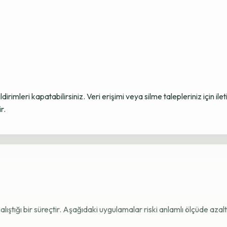
ildirimleri kapatabilirsiniz. Veri erişimi veya silme talepleriniz için i
r.
e çalıştığı bir süreçtir. Aşağıdaki uygulamalar riski anlamlı ölçüde azaltı