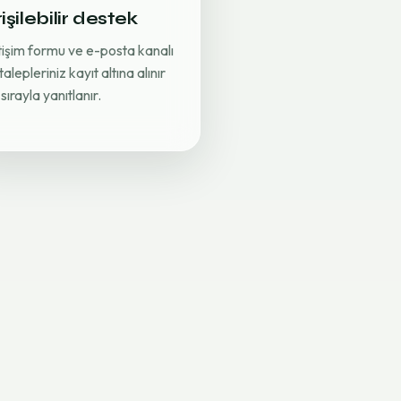
işilebilir destek
etişim formu ve e-posta kanalı
 talepleriniz kayıt altına alınır
sırayla yanıtlanır.