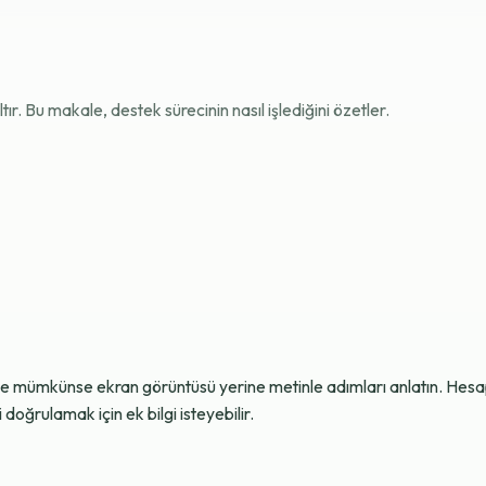
r. Bu makale, destek sürecinin nasıl işlediğini özetler.
ve mümkünse ekran görüntüsü yerine metinle adımları anlatın. Hesap g
oğrulamak için ek bilgi isteyebilir.