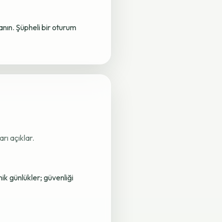
lanın. Şüpheli bir oturum
rı açıklar.
nik günlükler; güvenliği