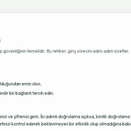
ş
venliğinin temelidir. Bu rehber, giriş sürecini adım adım özetler.
 olduğundan emin olun.
ir bir bağlantı tercih edin.
sinizi ve şifrenizi girin. İki adımlı doğrulama açıksa, kimlik doğru
tinizi kontrol ederek beklenmeyen bir etkinlik olup olmadığına bakı