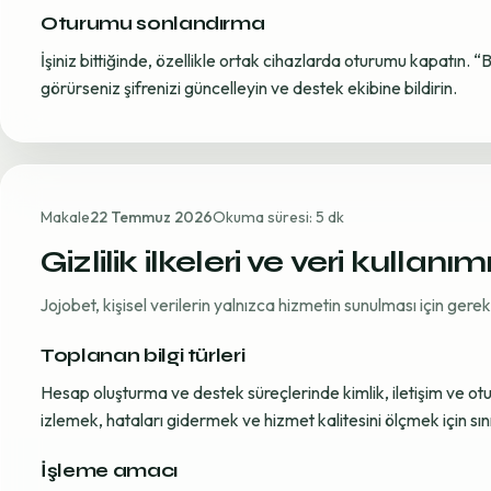
Oturumu sonlandırma
İşiniz bittiğinde, özellikle ortak cihazlarda oturumu kapatın. “
görürseniz şifrenizi güncelleyin ve destek ekibine bildirin.
Makale
22 Temmuz 2026
Okuma süresi: 5 dk
Gizlilik ilkeleri ve veri kullanım
Jojobet, kişisel verilerin yalnızca hizmetin sunulması için ger
Toplanan bilgi türleri
Hesap oluşturma ve destek süreçlerinde kimlik, iletişim ve oturum
izlemek, hataları gidermek ve hizmet kalitesini ölçmek için sınırl
İşleme amacı