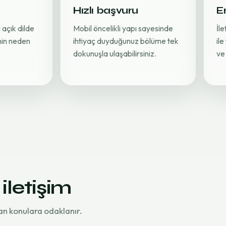
Hızlı başvuru
Er
 açık dilde
Mobil öncelikli yapı sayesinde
İl
inin neden
ihtiyaç duyduğunuz bölüme tek
ile
dokunuşla ulaşabilirsiniz.
ve 
 iletişim
an konulara odaklanır.