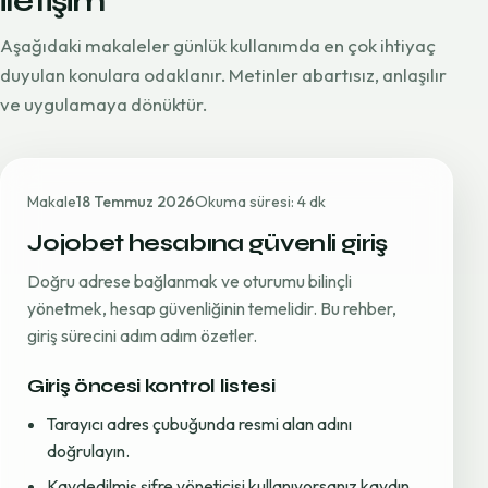
iletişim
Aşağıdaki makaleler günlük kullanımda en çok ihtiyaç
duyulan konulara odaklanır. Metinler abartısız, anlaşılır
ve uygulamaya dönüktür.
Makale
18 Temmuz 2026
Okuma süresi: 4 dk
Jojobet hesabına güvenli giriş
Doğru adrese bağlanmak ve oturumu bilinçli
yönetmek, hesap güvenliğinin temelidir. Bu rehber,
giriş sürecini adım adım özetler.
Giriş öncesi kontrol listesi
Tarayıcı adres çubuğunda resmi alan adını
doğrulayın.
Kaydedilmiş şifre yöneticisi kullanıyorsanız kaydın