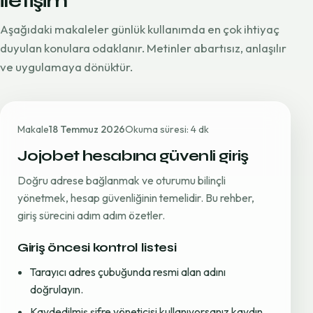
iletişim
Aşağıdaki makaleler günlük kullanımda en çok ihtiyaç
duyulan konulara odaklanır. Metinler abartısız, anlaşılır
ve uygulamaya dönüktür.
Makale
18 Temmuz 2026
Okuma süresi: 4 dk
Jojobet hesabına güvenli giriş
Doğru adrese bağlanmak ve oturumu bilinçli
yönetmek, hesap güvenliğinin temelidir. Bu rehber,
giriş sürecini adım adım özetler.
Giriş öncesi kontrol listesi
Tarayıcı adres çubuğunda resmi alan adını
doğrulayın.
Kaydedilmiş şifre yöneticisi kullanıyorsanız kaydın