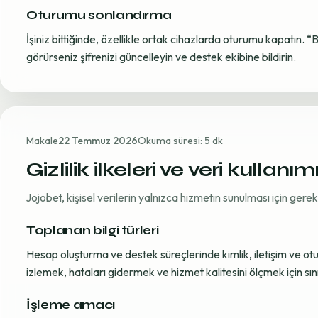
Oturumu sonlandırma
İşiniz bittiğinde, özellikle ortak cihazlarda oturumu kapatın. “
görürseniz şifrenizi güncelleyin ve destek ekibine bildirin.
Makale
22 Temmuz 2026
Okuma süresi: 5 dk
Gizlilik ilkeleri ve veri kullanım
Jojobet, kişisel verilerin yalnızca hizmetin sunulması için ger
Toplanan bilgi türleri
Hesap oluşturma ve destek süreçlerinde kimlik, iletişim ve oturum
izlemek, hataları gidermek ve hizmet kalitesini ölçmek için sınırl
İşleme amacı