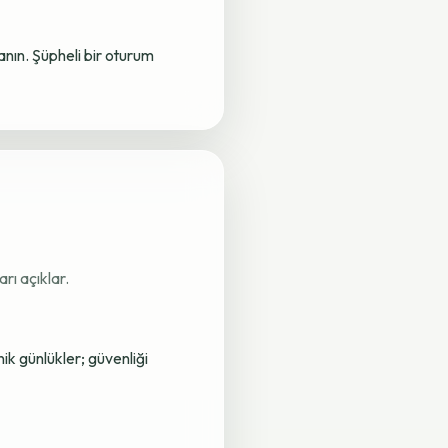
lanın. Şüpheli bir oturum
rı açıklar.
nik günlükler; güvenliği