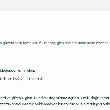
ş
venliğinin temelidir. Bu rehber, giriş sürecini adım adım özetler.
 olduğundan emin olun.
ir bir bağlantı tercih edin.
sinizi ve şifrenizi girin. İki adımlı doğrulama açıksa, kimlik doğru
tinizi kontrol ederek beklenmeyen bir etkinlik olup olmadığına bakı