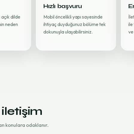
Hızlı başvuru
Er
 açık dilde
Mobil öncelikli yapı sayesinde
İl
inin neden
ihtiyaç duyduğunuz bölüme tek
ile
dokunuşla ulaşabilirsiniz.
ve 
 iletişim
an konulara odaklanır.