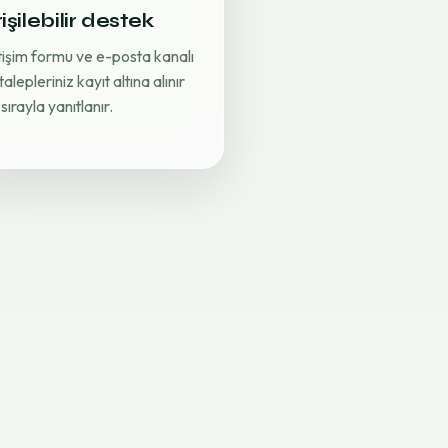
işilebilir destek
etişim formu ve e-posta kanalı
 talepleriniz kayıt altına alınır
sırayla yanıtlanır.