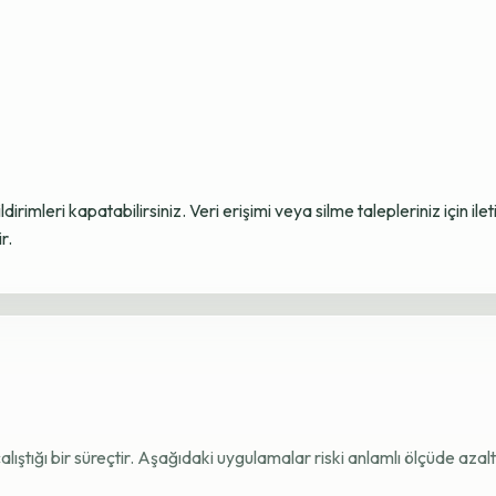
ildirimleri kapatabilirsiniz. Veri erişimi veya silme talepleriniz için i
r.
e çalıştığı bir süreçtir. Aşağıdaki uygulamalar riski anlamlı ölçüde azaltı