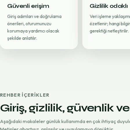
Güvenli erişim
Gizlilik odaklı
Giriş adımları ve doğrulama
Veri işleme yaklaşımı
önerileri, oturumunuzu
özetlenir; hangi bilg
korumaya yardımcı olacak
gerektiği netleştirilir.
şekilde anlatılır.
REHBER IÇERIKLER
Giriş, gizlilik, güvenlik ve
Aşağıdaki makaleler günlük kullanımda en çok ihtiyaç duyul
Metinler abartısız, anlaşılır ve uygulamaya dönüktür.