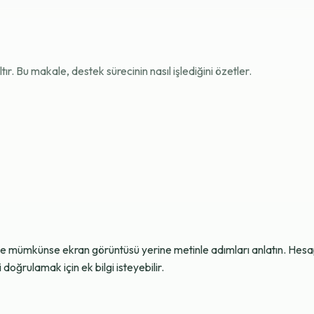
r. Bu makale, destek sürecinin nasıl işlediğini özetler.
ve mümkünse ekran görüntüsü yerine metinle adımları anlatın. Hesap g
oğrulamak için ek bilgi isteyebilir.