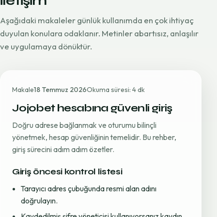
iletişim
Aşağıdaki makaleler günlük kullanımda en çok ihtiyaç
duyulan konulara odaklanır. Metinler abartısız, anlaşılır
ve uygulamaya dönüktür.
Makale
18 Temmuz 2026
Okuma süresi: 4 dk
Jojobet hesabına güvenli giriş
Doğru adrese bağlanmak ve oturumu bilinçli
yönetmek, hesap güvenliğinin temelidir. Bu rehber,
giriş sürecini adım adım özetler.
Giriş öncesi kontrol listesi
Tarayıcı adres çubuğunda resmi alan adını
doğrulayın.
Kaydedilmiş şifre yöneticisi kullanıyorsanız kaydın