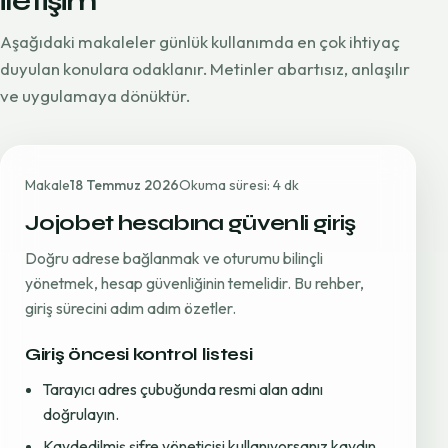
iletişim
Aşağıdaki makaleler günlük kullanımda en çok ihtiyaç
duyulan konulara odaklanır. Metinler abartısız, anlaşılır
ve uygulamaya dönüktür.
Makale
18 Temmuz 2026
Okuma süresi: 4 dk
Jojobet hesabına güvenli giriş
Doğru adrese bağlanmak ve oturumu bilinçli
yönetmek, hesap güvenliğinin temelidir. Bu rehber,
giriş sürecini adım adım özetler.
Giriş öncesi kontrol listesi
Tarayıcı adres çubuğunda resmi alan adını
doğrulayın.
Kaydedilmiş şifre yöneticisi kullanıyorsanız kaydın