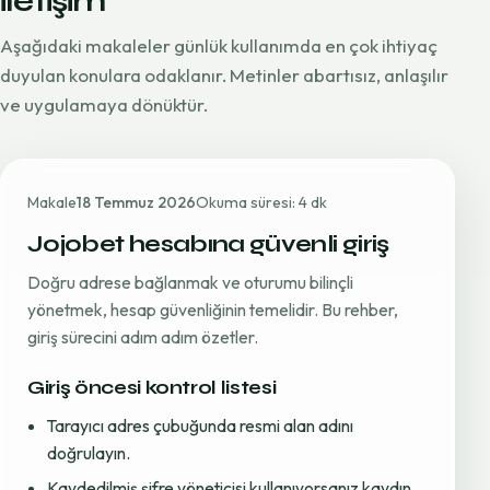
iletişim
Aşağıdaki makaleler günlük kullanımda en çok ihtiyaç
duyulan konulara odaklanır. Metinler abartısız, anlaşılır
ve uygulamaya dönüktür.
Makale
18 Temmuz 2026
Okuma süresi: 4 dk
Jojobet hesabına güvenli giriş
Doğru adrese bağlanmak ve oturumu bilinçli
yönetmek, hesap güvenliğinin temelidir. Bu rehber,
giriş sürecini adım adım özetler.
Giriş öncesi kontrol listesi
Tarayıcı adres çubuğunda resmi alan adını
doğrulayın.
Kaydedilmiş şifre yöneticisi kullanıyorsanız kaydın