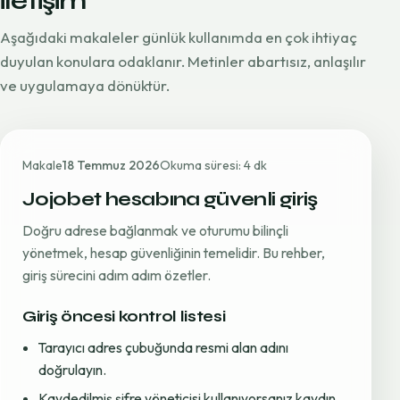
iletişim
Aşağıdaki makaleler günlük kullanımda en çok ihtiyaç
duyulan konulara odaklanır. Metinler abartısız, anlaşılır
ve uygulamaya dönüktür.
Makale
18 Temmuz 2026
Okuma süresi: 4 dk
Jojobet hesabına güvenli giriş
Doğru adrese bağlanmak ve oturumu bilinçli
yönetmek, hesap güvenliğinin temelidir. Bu rehber,
giriş sürecini adım adım özetler.
Giriş öncesi kontrol listesi
Tarayıcı adres çubuğunda resmi alan adını
doğrulayın.
Kaydedilmiş şifre yöneticisi kullanıyorsanız kaydın